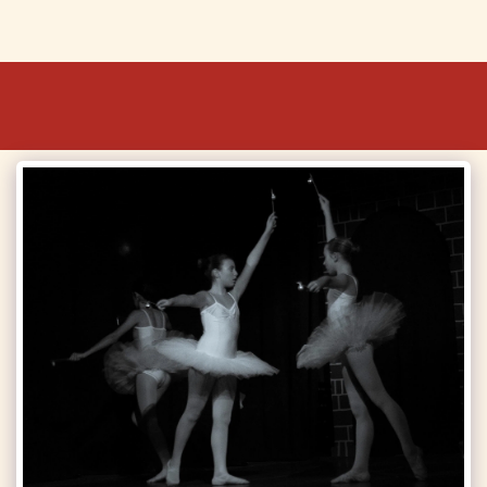
OdilOdette Danza e Cultura