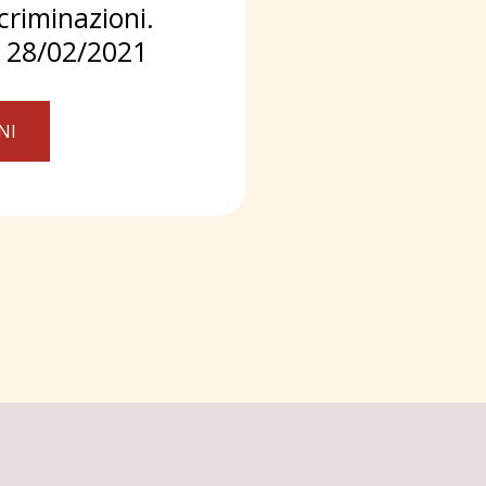
criminazioni. 
l 28/02/2021
NI
IZIALE
I NOSTRI CORSI
LA SCUOLA
DOCENTI
O
GALLERIA
SAFEGUARDENING