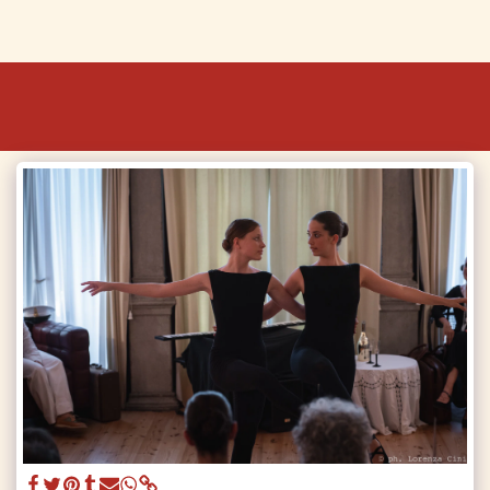
OdilOdette Danza e Cultura