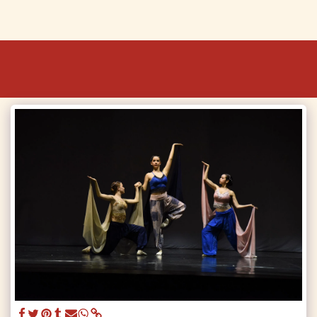
OdilOdette Danza e Cultura